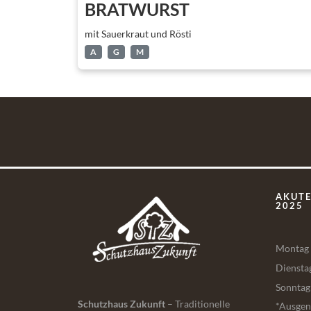
BRATWURST
mit Sauerkraut und Rösti
A
G
M
AKUTE
2025
Montag 
Diensta
Sonntag
Schutzhaus Zukunft
– Traditionelle
*Ausgen