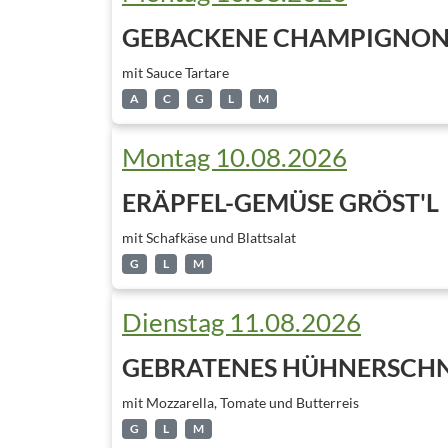
GEBACKENE CHAMPIGNO
mit Sauce Tartare
A
C
G
L
M
Montag 10.08.2026
ERÄPFEL-GEMÜSE GRÖST'L
mit Schafkäse und Blattsalat
G
L
M
Dienstag 11.08.2026
GEBRATENES HÜHNERSCHN
mit Mozzarella, Tomate und Butterreis
G
L
M