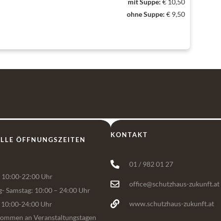
mit Suppe:
€ 10,50
ohne Suppe:
€ 9,50
KONTAKT
LLE ÖFFNUNGSZEITEN
01 / 982 01 27
10:00-22:00 Uhr
office@schutzhaus-zukunft.at
g- Samstag: 10:00 – 24:00 Uhr
 10:00-24:00 Uhr
www.schutzhaus-zukunft.at
ommen an Veranstaltungstagen