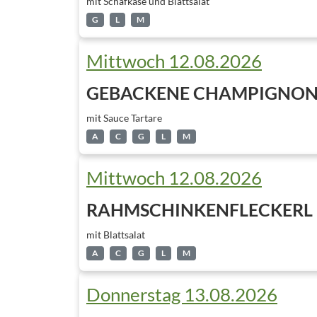
mit Schafkäse und Blattsalat
G
L
M
Mittwoch 12.08.2026
GEBACKENE CHAMPIGNO
mit Sauce Tartare
A
C
G
L
M
Mittwoch 12.08.2026
RAHMSCHINKENFLECKERL
mit Blattsalat
A
C
G
L
M
Donnerstag 13.08.2026