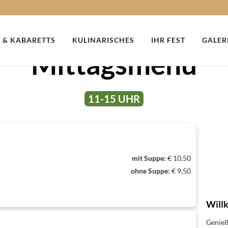
 & KABARETTS
KULINARISCHES
IHR FEST
GALER
Mittagsmenü
11-15 UHR
mit Suppe:
€ 10,50
ohne Suppe:
€ 9,50
Will
Genieße