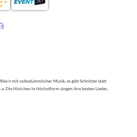
s’n mit volksdümmlicher Musik, es gibt Schnitzel statt
’s a. Die Hinichen in Höchstform singen ihre besten Lieder,