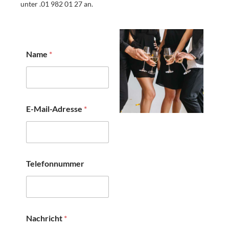
unter .01 982 01 27 an.
*
Name
*
N
a
m
e
T
e
E-Mail-Adresse
*
l
e
f
o
n
n
Telefonnummer
u
m
m
e
r
Nachricht
*