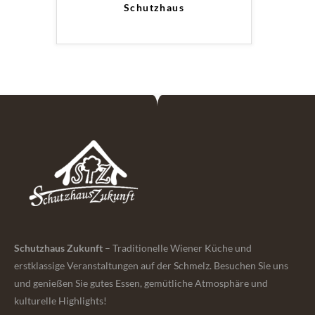
a
Schutzhaus
x
i
W
i
e
n
Schutzhaus Zukunft
– Traditionelle Wiener Küche und
erstklassige Veranstaltungen auf der Schmelz. Besuchen Sie uns
und genießen Sie gutes Essen, gemütliche Atmosphäre und
kulturelle Highlights!