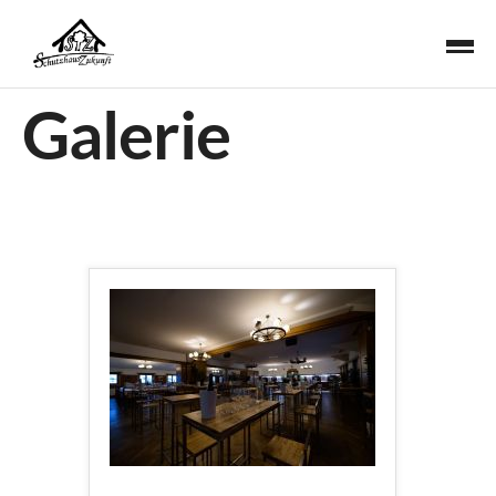
Galerie
F
l
u
g
h
a
f
e
n
t