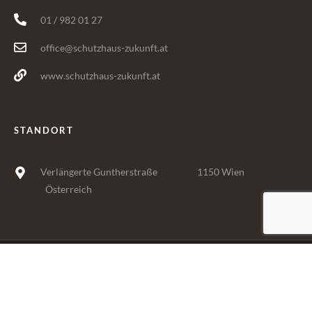
01 / 982 01 27
office@schutzhaus-zukunft.at
www.schutzhaus-zukunft.at
STANDORT
Verlängerte Guntherstraße
1150 Wien
Österreich
Kontakt
AGB
Impressum
© 2025 Schutzhaus. Alle Rechte vorbehalten.